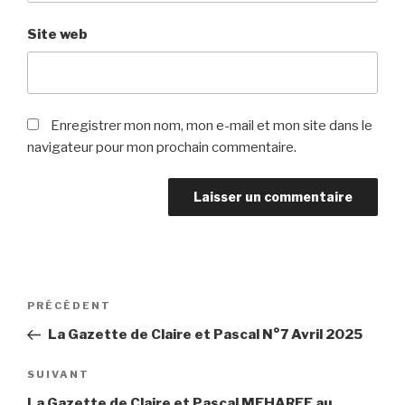
Site web
Enregistrer mon nom, mon e-mail et mon site dans le
navigateur pour mon prochain commentaire.
Navigation
Article
PRÉCÉDENT
de
précédent
La Gazette de Claire et Pascal N°7 Avril 2025
l’article
Article
SUIVANT
suivant
La Gazette de Claire et Pascal MEHAREE au