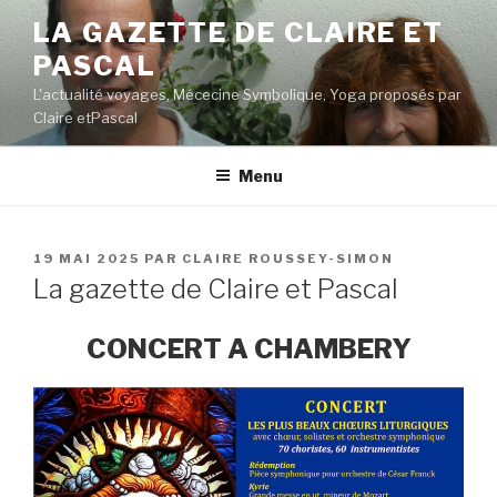
Aller
LA GAZETTE DE CLAIRE ET
au
PASCAL
contenu
principal
L'actualité voyages, Mécecine Symbolique, Yoga proposés par
Claire etPascal
Menu
PUBLIÉ
19 MAI 2025
PAR
CLAIRE ROUSSEY-SIMON
LE
La gazette de Claire et Pascal
CONCERT A CHAMBERY