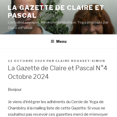
Aller
LA GAZETTE DE CLAIRE ET
au
PASCAL
contenu
principal
L'actualité voyages, Mécecine Symbolique, Yoga proposés par
Claire etPascal
Menu
PUBLIÉ
12 OCTOBRE 2024
PAR
CLAIRE ROUSSEY-SIMON
LE
La Gazette de Claire et Pascal N°4
Octobre 2024
Bonjour
Je viens d’intégrer les adhérents du Cercle de Yoga de
Chambéry à la mailing liste de cette Gazette. Si vous ne
souhaitez pas recevoir ces gazettes merci de m’envoyer