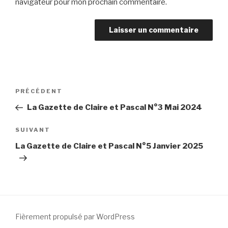
navigateur pour mon prochain commentaire.
Navigation
Article
PRÉCÉDENT
de
précédent
La Gazette de Claire et Pascal N°3 Mai 2024
l’article
Article
SUIVANT
suivant
La Gazette de Claire et Pascal N°5 Janvier 2025
Fièrement propulsé par WordPress