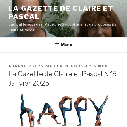
Aller
LA GAZETTE DE CLAIRE ET
au
PASCAL
contenu
principal
L'actualité voyages, Mécecine Symbolique, Yoga proposés par
Claire etPascal
Menu
PUBLIÉ
4 JANVIER 2025
PAR
CLAIRE ROUSSEY-SIMON
LE
La Gazette de Claire et Pascal N°5
Janvier 2025